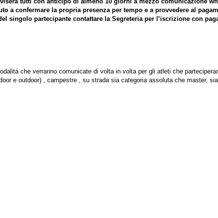
avviserà tutti con anticipo di almeno 10 giorni a mezzo comunicazione w
nuto a confermare la propria presenza per tempo e a provvedere al pagam
del singolo partecipante contattare la Segreteria per l’iscrizione con pa
modalità che verranno comunicate di volta in volta per gli atleti che parteciper
ndoor e outdoor) , campestre , su strada sia categoria assoluta che master, si