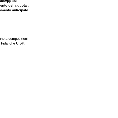
hatsApp sul
ento della quota ;
gamento anticipato
anno a competizioni
a Fidal che UISP.