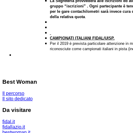
La Segreteria provvederà alle iscrizioni ed 
gruppo “iscrizioni” . Ogni partecipante è te
per le gare contachilometri sarà invece cura 
della relativa quota
.
CAMPIONATI ITALIANI FIDAL/UISP.
Per il 2019 è prevista particolare attenzione in 
riconosciute come campionati italiani in pista (i
Best Woman
Il percorso
Il sito dedicato
Da visitare
fidal.it
fidallazio.it
bestwoman.it