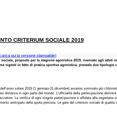
TO CRITERIUM SOCIALE 2019
carica qui la versione stampabile)
ociale, proposto per la stagione agonistica 2019, riservato agli atleti 
orme vigenti in fatto di pratica sportiva agonistica, prevede due tipologie 
o dell’anno solare 2019 (1 gennaio-31 dicembre) avranno sommato più chilometri 
distanza in ogni parte del mondo. L’ufficialità della partecipazione deriverà 
nizzatore. La verifica di ogni singola partecipazione è affidata alla segretaria 
gamento anticipato della quota prevista. Le gare del criterium sociale di qualità