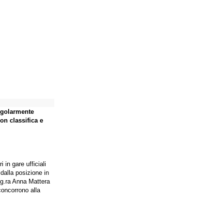
regolarmente
con classifica e
in gare ufficiali
dalla posizione in
sig.ra Anna Mattera
 concorrono alla